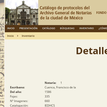
INICIO
PRESENTACIÓN
CATÁLOGO
BÚSQUEDAS
INVENTARIO
¿CÓMO
Inicio
Inventario
Detall
Notaría:
1
Escribano:
Cuenca, Francisco de la
Del año:
1586
Fojas:
335
N° Imagenes:
660
Catalogación:
IEDHCS