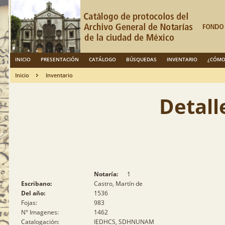
INICIO
PRESENTACIÓN
CATÁLOGO
BÚSQUEDAS
INVENTARIO
¿CÓMO
Inicio
Inventario
Detall
Notaría:
1
Escribano:
Castro, Martín de
Del año:
1536
Fojas:
983
N° Imagenes:
1462
Catalogación:
IEDHCS, SDHNUNAM