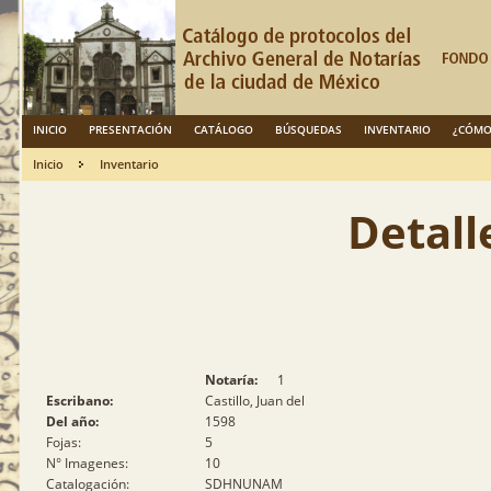
INICIO
PRESENTACIÓN
CATÁLOGO
BÚSQUEDAS
INVENTARIO
¿CÓMO
Inicio
Inventario
Detall
Notaría:
1
Escribano:
Castillo, Juan del
Del año:
1598
Fojas:
5
N° Imagenes:
10
Catalogación:
SDHNUNAM