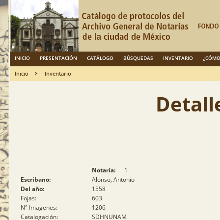
INICIO
PRESENTACIÓN
CATÁLOGO
BÚSQUEDAS
INVENTARIO
¿CÓMO
Inicio
Inventario
Detall
Notaría:
1
Escribano:
Alonso, Antonio
Del año:
1558
Fojas:
603
N° Imagenes:
1206
Catalogación:
SDHNUNAM